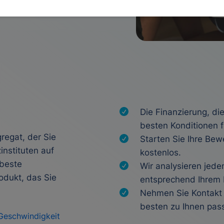
Die Finanzierung, di
besten Konditionen f
regat, der Sie
Starten Sie Ihre Bew
instituten auf
kostenlos.
 beste
Wir analysieren jede
odukt, das Sie
entsprechend Ihrem F
Nehmen Sie Kontakt
besten zu Ihnen pass
Geschwindigkeit