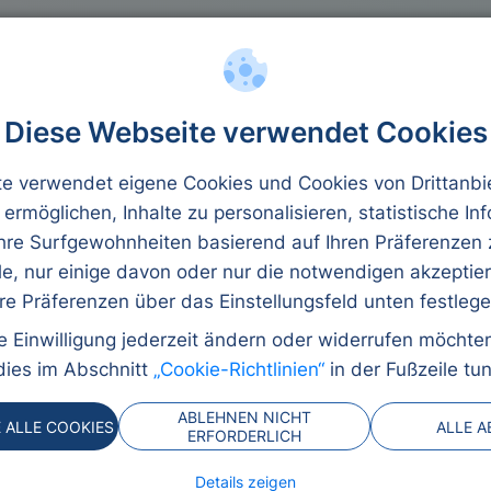
ulden
Kreditbeträge
Mikrokredit
Diese Webseite verwendet Cookies
e verwendet eigene Cookies und Cookies von Drittanbi
 ermöglichen, Inhalte zu personalisieren, statistische In
Ihre Surfgewohnheiten basierend auf Ihren Präferenzen 
le, nur einige davon oder nur die notwendigen akzeptie
edit
hre Präferenzen über das Einstellungsfeld unten festlege
e Einwilligung jederzeit ändern oder widerrufen möchte
dies im Abschnitt
„Cookie-Richtlinien“
in der Fußzeile tun
sten Online-Kredit
n. Bei Chez Kreditiweb
ABLEHNEN NICHT
E ALLE COOKIES
ALLE 
ERFORDERLICH
ten passend zu Ihrem
en Anlass!
Details zeigen