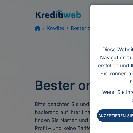
Kredite
Umsch
Kredite
Bester online
Diese Websit
Navigation zu
erstellen und 
Sie können al
Bester online Kr
I
Wenn Sie Ihr
Bitte beachten Sie und finden Sie den be
basierend auf Ihrer finanziellen Situatio
AKZEPTIEREN SI
finden Sie Namen und Finanzmöglichkei
Profil – und keine Tarife für den jeweilig