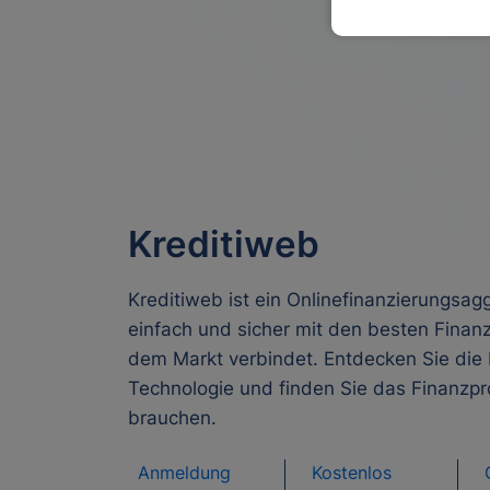
Kreditiweb
Kreditiweb ist ein Onlinefinanzierungsagg
einfach und sicher mit den besten Finanz
dem Markt verbindet. Entdecken Sie die
Technologie und finden Sie das Finanzpr
brauchen.
Anmeldung
Kostenlos