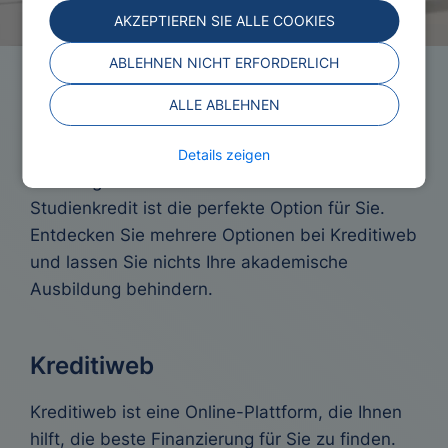
AKZEPTIEREN SIE ALLE COOKIES
ABLEHNEN NICHT ERFORDERLICH
Studienkredit
ALLE ABLEHNEN
Brauchen Sie einen finanziellen Schub, um Ihre
Details zeigen
Studiengebühren zu finanzieren? Ein
Studienkredit ist die perfekte Option für Sie.
Entdecken Sie mehrere Optionen bei Kreditiweb
und lassen Sie nichts Ihre akademische
Ausbildung behindern.
Kreditiweb
Kreditiweb ist eine Online-Plattform, die Ihnen
hilft, die beste Finanzierung für Sie zu finden.