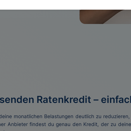
senden Ratenkredit – einfac
deine monatlichen Belastungen deutlich zu reduzieren,
ner Anbieter findest du genau den Kredit, der zu dei