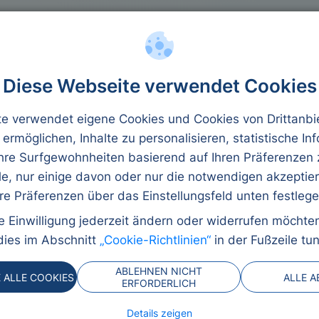
ulden
Kreditbeträge
Mikrokredit
Diese Webseite verwendet Cookies
e verwendet eigene Cookies und Cookies von Drittanbi
 ermöglichen, Inhalte zu personalisieren, statistische In
kredit
Ihre Surfgewohnheiten basierend auf Ihren Präferenzen 
le, nur einige davon oder nur die notwendigen akzeptie
hre Präferenzen über das Einstellungsfeld unten festlege
 ob für eine wichtige
e Einwilligung jederzeit ändern oder widerrufen möchte
fach mehr finanziellen
dies im Abschnitt
„Cookie-Richtlinien“
in der Fußzeile tun
an Angeboten ist ein
eser Seite erhalten Sie
ABLEHNEN NICHT
E ALLE COOKIES
ALLE 
 die besten Konditionen zu
ERFORDERLICH
ständlich.
Details zeigen