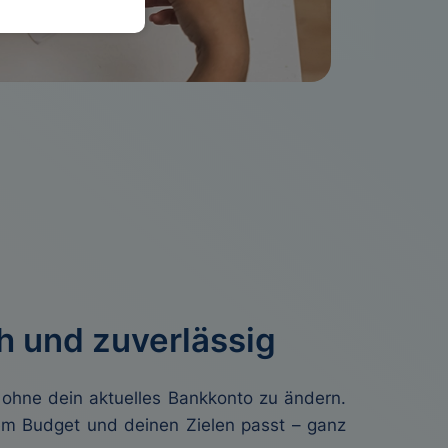
h und zuverlässig
 ohne dein aktuelles Bankkonto zu ändern.
nem Budget und deinen Zielen passt – ganz