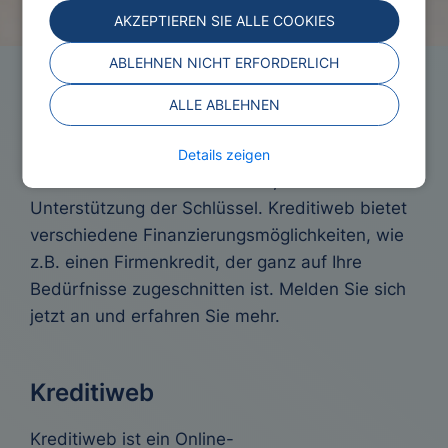
AKZEPTIEREN SIE ALLE COOKIES
ABLEHNEN NICHT ERFORDERLICH
Firmenkredit
ALLE ABLEHNEN
Wenn Sie Ihr Unternehmen vergrößern oder
Details zeigen
interne Probleme lösen wollen, ist finanzielle
Unterstützung der Schlüssel. Kreditiweb bietet
verschiedene Finanzierungsmöglichkeiten, wie
z.B. einen Firmenkredit, der ganz auf Ihre
Bedürfnisse zugeschnitten ist. Melden Sie sich
jetzt an und erfahren Sie mehr.
Kreditiweb
Kreditiweb ist ein Online-