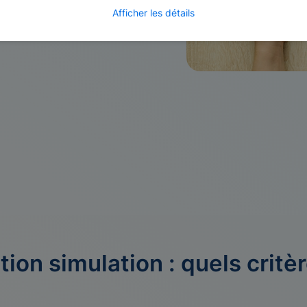
Afficher les détails
ion simulation : quels critèr