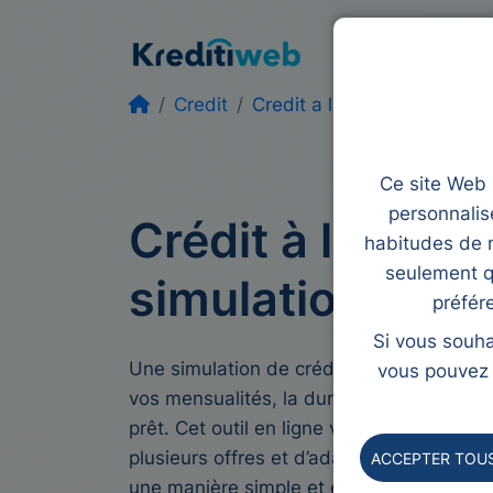
Prêt
Rachat de
Credit
Credit a la consommation s
Ce site Web u
personnalis
Crédit à la co
habitudes de n
seulement q
simulation
préfér
Si vous souha
Une simulation de crédit à la consommati
vous pouvez l
vos mensualités, la durée de rembourseme
prêt. Cet outil en ligne vous permet de 
plusieurs offres et d’adapter le financem
ACCEPTER TOUS
une manière simple et efficace de prépare