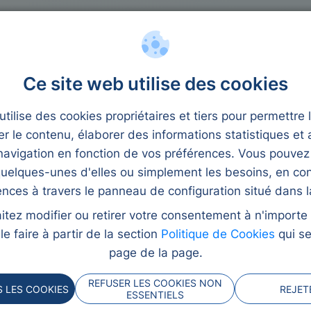
 crédit
Microcrédits
imulation
Ce site web utilise des cookies
tilise des cookies propriétaires et tiers pour permettre 
er le contenu, élaborer des informations statistiques et 
nsommation
avigation en fonction de vos préférences. Vous pouvez
uelques-unes d'elles ou simplement les besoins, en con
ences à travers le panneau de configuration situé dans la
itez modifier ou retirer votre consentement à n'import
on vous aide à anticiper
e faire à partir de la section
Politique de Cookies
qui se
nt et le coût total du
page de la page.
comparer rapidement
REFUSER LES COOKIES NON
ent à votre budget. C’est
 LES COOKIES
REJET
ESSENTIELS
r votre projet en toute