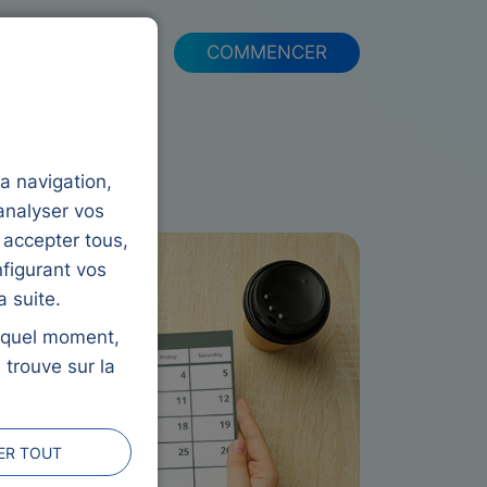
FAQ
COMMENCER
la navigation,
analyser vos
 accepter tous,
figurant vos
 suite.
e quel moment,
 trouve sur la
ER TOUT