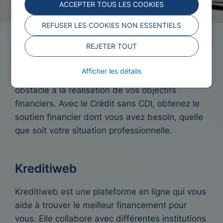
ACCEPTER TOUS LES COOKIES
REFUSER LES COOKIES NON ESSENTIELS
Crédit sans CDI
REJETER TOUT
Afficher les détails
Ne laissez pas un contrat fixe être le seul
obstacle à la réalisation de vos objectifs
financiers. Avec le Crédit sans CDI, obtenez le
soutien financier dont vous avez besoin, quelle
que soit votre situation professionnelle.
Kreditiweb
Kreditiweb est une plateforme en ligne qui vous
aide à trouver le meilleur financement pour
vous. Elle collabore avec différentes institutions