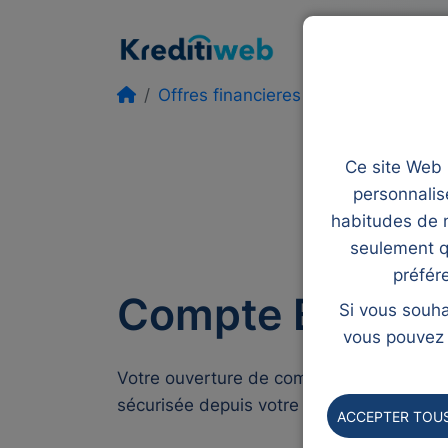
Prêt
Rachat de
Offres financieres
Compte bnppar
Ce site Web u
personnalis
habitudes de n
seulement q
préfér
Compte BNP Pa
Si vous souha
vous pouvez l
Votre ouverture de compte de dépôt 100%
sécurisée depuis votre smartphone, table
ACCEPTER TOUS