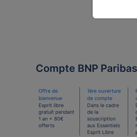
Compte BNP Pariba
Offre de
1ère ouverture
bienvenue
de compte
Esprit libre
Dans le cadre
gratuit pendant
de la
1 an + 80€
souscription
offerts
aux Essentiels
Esprit Libre