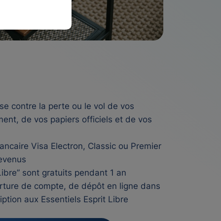
se contre la perte ou le vol de vos
ent, de vos papiers officiels et de vos
ncaire Visa Electron, Classic ou Premier
revenus
Libre” sont gratuits pendant 1 an
rture de compte, de dépôt en ligne dans
iption aux Essentiels Esprit Libre