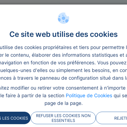
 crédit
Microcrédits
ibas
Ce site web utilise des cookies
tilise des cookies propriétaires et tiers pour permettre 
er le contenu, élaborer des informations statistiques et 
avigation en fonction de vos préférences. Vous pouvez
uelques-unes d'elles ou simplement les besoins, en con
ences à travers le panneau de configuration situé dans la
ribas
itez modifier ou retirer votre consentement à n'import
e faire à partir de la section
Politique de Cookies
qui se
page de la page.
 en ligne et de façon
tte ou ordinateur.
REFUSER LES COOKIES NON
 LES COOKIES
REJET
ESSENTIELS