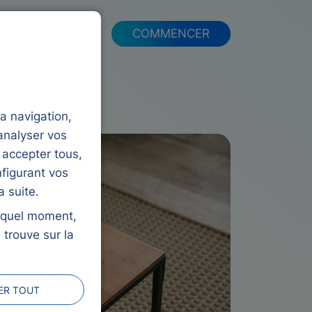
FAQ
COMMENCER
la navigation,
analyser vos
 accepter tous,
figurant vos
 suite.
e quel moment,
 trouve sur la
ER TOUT