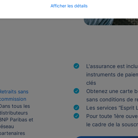
Afficher les détails
s
L'assurance est inclu
instruments de paiem
clés
Obtenez une carte ba
Retraits sans
commission
sans conditions de 
Dans tous les
Les services “Esprit 
distributeurs
Pour toute 1ère ouve
BNP Paribas et
le cadre de la souscr
réseau
partenaires