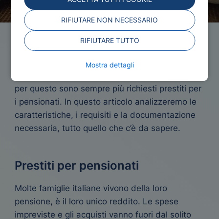
RIFIUTARE NON NECESSARIO
RIFIUTARE TUTTO
Prestiti per Pensionati
Mostra dettagli
La pensione può essere un reddito insufficiente,
per questo sono sempre più richiesti prestiti per
i pensionati. In questo articolo analizzeremo le
caratteristiche, i requisiti e la documentazione
necessaria, tutto quello che c’è da sapere.
Prestiti per pensionati
Molte famiglie italiane vivono della loro
pensione, è il loro unico reddito. Le spese
impreviste e gli acquisti vanno fuori dal solito