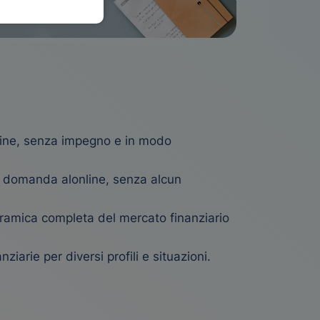
nline, senza impegno e in modo
a domanda alonline, senza alcun
ramica completa del mercato finanziario
nziarie per diversi profili e situazioni.