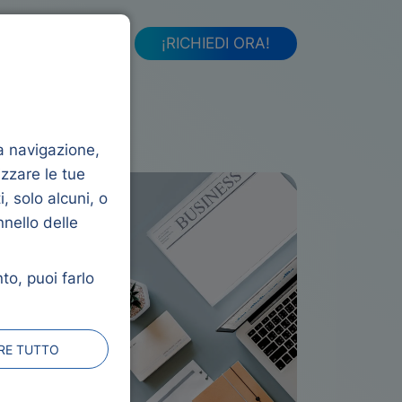
FAQ
¡RICHIEDI ORA!
la navigazione,
izzare le tue
, solo alcuni, o
nnello delle
to, puoi farlo
ARE TUTTO