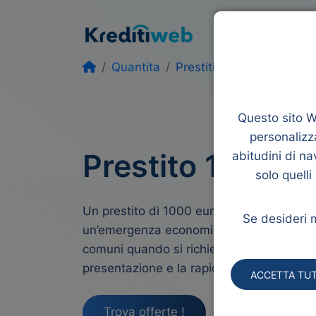
Prestiti
Rifina
Quantita
Prestiti di 1000 euro
Questo sito We
personalizza
Prestito 1000 E
abitudini di na
solo quelli
Un prestito di 1000 euro può essere di g
Se desideri m
un’emergenza economica. Questo tipo di 
comuni quando si richiede un finanziament
presentazione e la rapidità di trasferimen
ACCETTA TUT
Trova offerte !