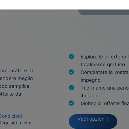
Esplora le offerte o
totalmente gratuito.
 comparatore di
Completate la vostr
rendere meglio
impegno.
modo semplice,
Ti offriamo una pano
offerte dal
italiano
Molteplici offerte fina
Condizioni
Vedi opzioni !
Requisiti minimi