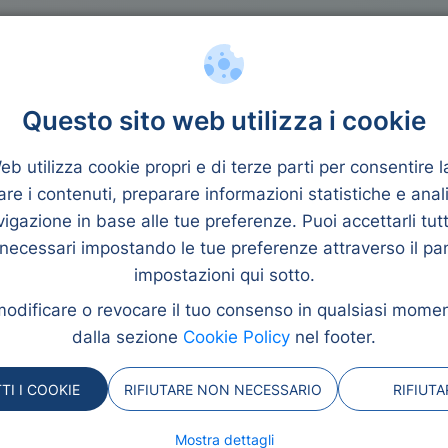
nziamento
Quantità
Questo sito web utilizza i cookie
b utilizza cookie propri e di terze parti per consentire 
re i contenuti, preparare informazioni statistiche e anal
uro
vigazione in base alle tue preferenze. Puoi accettarli tutti
 necessari impostando le tue preferenze attraverso il pa
impostazioni qui sotto.
rande aiuto per
odificare o revocare il tuo consenso in qualsiasi momen
credito è uno dei più
dalla sezione
Cookie Policy
nel footer.
o, data la facilità di
to.
TI I COOKIE
RIFIUTARE NON NECESSARIO
RIFIUT
Mostra dettagli