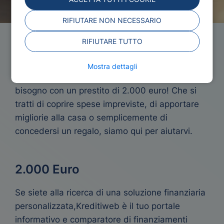
RIFIUTARE NON NECESSARIO
RIFIUTARE TUTTO
Prestito 2000 Euro
Mostra dettagli
Ottenete la spinta finanziaria di cui avete
bisogno con un prestito di 2.000 euro! Che si
tratti di coprire spese impreviste, di apportare
migliorie alla casa o semplicemente di
concedersi un regalo, siamo qui per aiutarvi.
2.000 Euro
Se siete alla ricerca di una soluzione finanziaria
personalizzata,Kreditiweb è il tuo portale
informativo e comparatore di finanziamenti