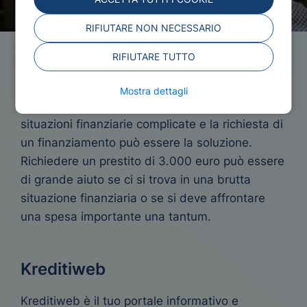
RIFIUTARE NON NECESSARIO
RIFIUTARE TUTTO
Prestito 3000 Euro
Mostra dettagli
A volte è necessario risolvere problemi o
situazioni finanziarie complicate e la richiesta di
un finanziamento può essere la soluzione.
Richiedere un prestito di 3.000 euro può essere
di grande aiuto se ci si trova in una brutta
situazione finanziaria o se si deve affrontare
una spesa importante una tantum.
Kreditiweb
Kreditiweb è il tuo portale informativo e