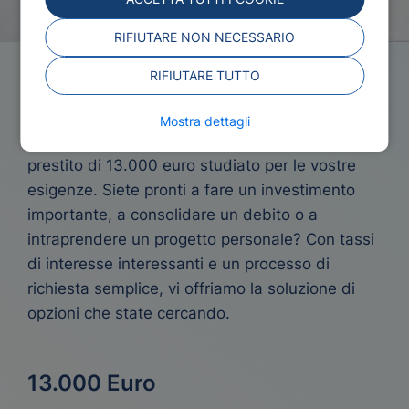
RIFIUTARE NON NECESSARIO
RIFIUTARE TUTTO
Prestito 13000 Euro
Mostra dettagli
Affrontate le vostre sfide finanziarie con un
prestito di 13.000 euro studiato per le vostre
esigenze. Siete pronti a fare un investimento
importante, a consolidare un debito o a
intraprendere un progetto personale? Con tassi
di interesse interessanti e un processo di
richiesta semplice, vi offriamo la soluzione di
opzioni che state cercando.
13.000 Euro