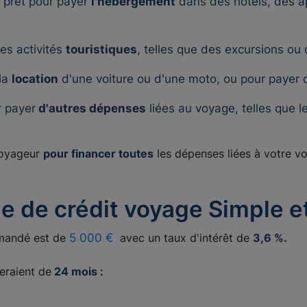
e prêt pour payer
l'hébergement
dans des hôtels, des 
des activités
touristiques
, telles que des excursions ou
 la
location
d'une voiture ou d'une moto, ou pour payer 
r payer
d'autres dépenses
liées au voyage, telles que l
 voyageur
pour financer toutes
les dépenses liées à votre v
 de crédit voyage Simple et
andé est de
5 000 €
avec un taux d'intérêt de
3,6 %.
eraient de
24 mois :