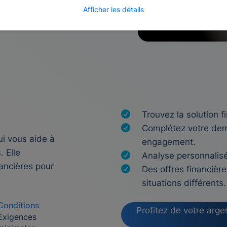
Afficher les détails
Trouvez la solution f
Complétez votre dem
ui vous aide à
engagement.
. Elle
Analyse personnalisée
nancières pour
Des offres financière
situations différents.
Conditions
Profitez de votre argen
Exigences