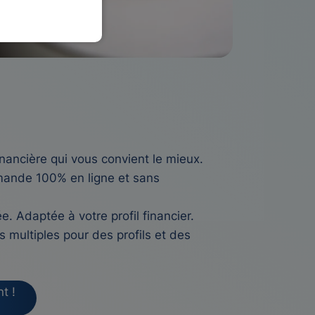
inancière qui vous convient le mieux.
ande 100% en ligne et sans
. Adaptée à votre profil financier.
s multiples pour des profils et des
t !