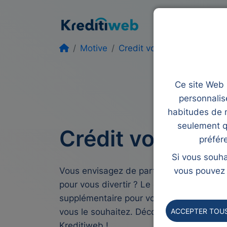
Prêt
Rachat de
Motive
Credit voyage
Ce site Web u
personnalis
habitudes de n
seulement q
Crédit voyage
préfér
Si vous souha
Vous envisagez de partir en voyage et d
vous pouvez l
pour vous divertir ? Le crédit voyage vou
supplémentaire pour vous permettre de s
ACCEPTER TOUS
vous le souhaitez. Découvrez tout ce qu
Kreditiweb !