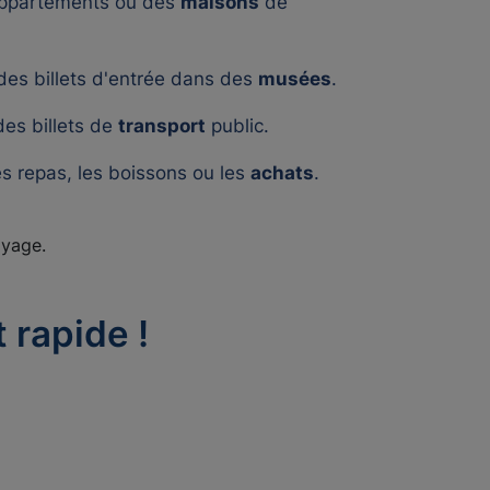
appartements ou des
maisons
de
 des billets d'entrée dans des
musées
.
des billets de
transport
public.
es repas, les boissons ou les
achats
.
oyage.
 rapide !