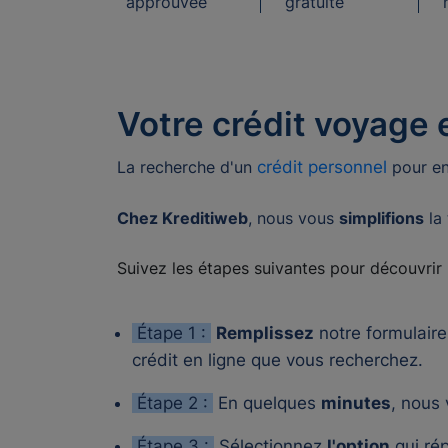
approuvée
gratuite
Votre crédit voyage e
La recherche d'un
crédit personnel
pour en
Chez Kreditiweb
, nous vous
simplifions
la
Suivez les étapes suivantes pour découvrir
Étape 1 :
Remplissez
notre formulaire
crédit en ligne que vous recherchez.
Étape 2 :
En quelques
minutes
, nous
Étape 3 :
Sélectionnez
l'option
qui ré