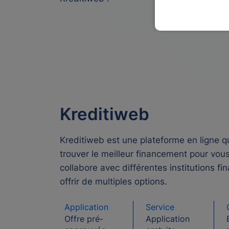
Kreditiweb
Kreditiweb est une plateforme en ligne q
trouver le meilleur financement pour vous
collabore avec différentes institutions fi
offrir de multiples options.
Application
Service
Offre pré-
Application