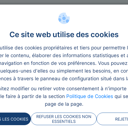
 crédit
Microcrédits
Ce site web utilise des cookies
tilise des cookies propriétaires et tiers pour permettre 
er le contenu, élaborer des informations statistiques et 
avigation en fonction de vos préférences. Vous pouvez
uelques-unes d'elles ou simplement les besoins, en con
ences à travers le panneau de configuration situé dans la
itez modifier ou retirer votre consentement à n'import
e prendre quelques jours
e faire à partir de la section
Politique de Cookies
qui se
s offre une aide
page de la page.
éjourner où et quand
REFUSER LES COOKIES NON
 LES COOKIES
REJET
e vous devez savoir avec
ESSENTIELS