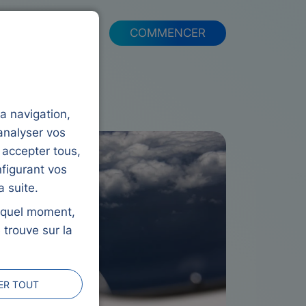
FAQ
COMMENCER
la navigation,
analyser vos
 accepter tous,
figurant vos
 suite.
e quel moment,
 trouve sur la
ER TOUT