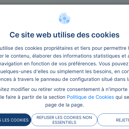
 crédit
Microcrédits
Ce site web utilise des cookies
tilise des cookies propriétaires et tiers pour permettre 
er le contenu, élaborer des informations statistiques et 
avigation en fonction de vos préférences. Vous pouvez
uelques-unes d'elles ou simplement les besoins, en con
2023
ences à travers le panneau de configuration situé dans la
itez modifier ou retirer votre consentement à n'import
e faire à partir de la section
Politique de Cookies
qui se
ers gâcher votre joie.
page de la page.
s spéciales et célébrez
vos projets de fête avec
REFUSER LES COOKIES NON
 LES COOKIES
REJET
ESSENTIELS