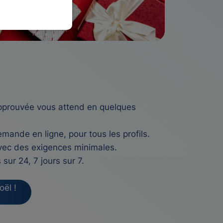
pprouvée vous attend en quelques
nde en ligne, pour tous les profils.
vec des exigences minimales.
sur 24, 7 jours sur 7.
ël !