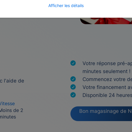
Afficher les détails
Votre réponse pré-a
minutes seulement !
Commencez votre dema
c l'aide de
Votre financement a
Disponible 24 heures 
Vitesse
Moins de 2
Bon magasinage de No
minutes