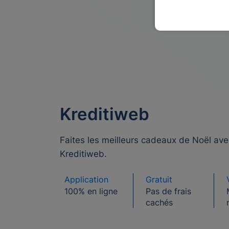
Kreditiweb
Faites les meilleurs cadeaux de Noël ave
Kreditiweb.
Application
Gratuit
100% en ligne
Pas de frais
cachés