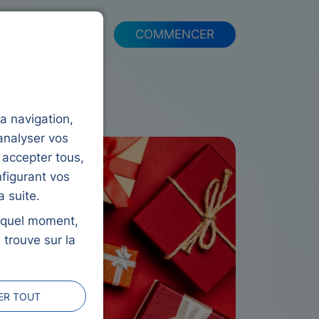
FAQ
COMMENCER
la navigation,
analyser vos
 accepter tous,
figurant vos
 suite.
e quel moment,
 trouve sur la
ER TOUT