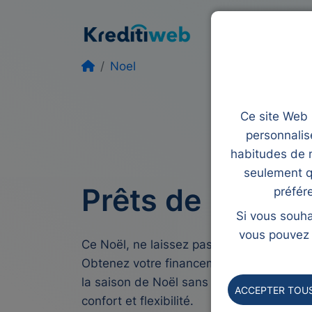
Prêt
Rachat de
Noel
Ce site Web u
personnalis
habitudes de n
seulement q
Prêts de Noël 
préfér
Si vous souha
vous pouvez l
Ce Noël, ne laissez pas les soucis financi
Obtenez votre financement pour des date
la saison de Noël sans limites. Réalisez 
ACCEPTER TOUS
confort et flexibilité.