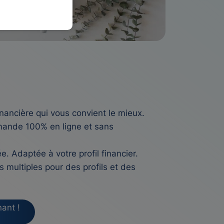
inancière qui vous convient le mieux.
ande 100% en ligne et sans
. Adaptée à votre profil financier.
s multiples pour des profils et des
ant !