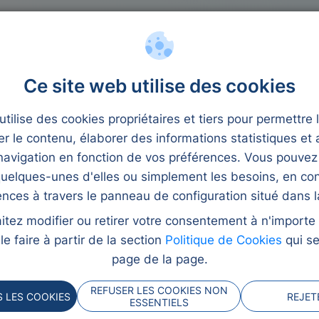
 crédit
Microcrédits
Ce site web utilise des cookies
tilise des cookies propriétaires et tiers pour permettre 
er le contenu, élaborer des informations statistiques et 
avigation en fonction de vos préférences. Vous pouvez
uelques-unes d'elles ou simplement les besoins, en con
uros
ences à travers le panneau de configuration situé dans la
itez modifier ou retirer votre consentement à n'import
amais été aussi facile !
e faire à partir de la section
Politique de Cookies
qui se
tre financement pour tout
page de la page.
rsonnalisée et 100% en
REFUSER LES COOKIES NON
 LES COOKIES
REJET
'adaptent à vous, ce crédit
ESSENTIELS
s.