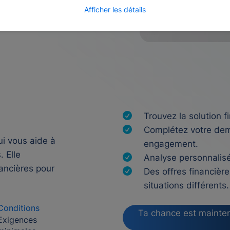
Afficher les détails
Trouvez la solution f
Complétez votre dem
ui vous aide à
engagement.
. Elle
Analyse personnalisée
nancières pour
Des offres financière
situations différents.
Conditions
Ta chance est mainten
Exigences