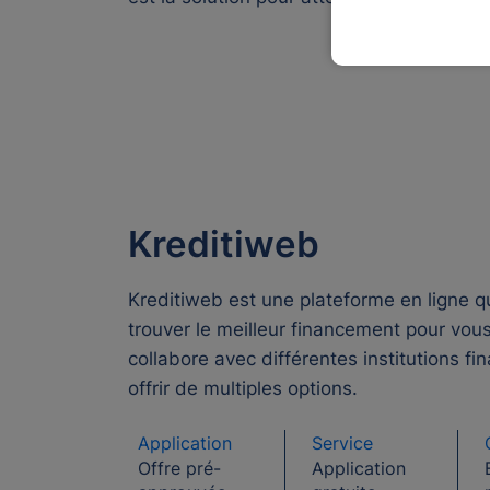
Kreditiweb
Kreditiweb est une plateforme en ligne q
trouver le meilleur financement pour vous
collabore avec différentes institutions fi
offrir de multiples options.
Application
Service
Offre pré-
Application