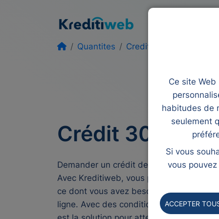
Prêt
Rachat de
Quantites
Credit 30000 euros
Ce site Web u
personnalis
habitudes de n
seulement q
Crédit 30000 e
préfér
Si vous souha
Demander un crédit de 30.000 euros n'a j
vous pouvez l
Avec Kreditiweb, vous pouvez obtenir vo
ce dont vous avez besoin de manière pe
ACCEPTER TOUS
ligne. Avec des conditions flexibles qui s
est la solution pour atteindre vos objectif