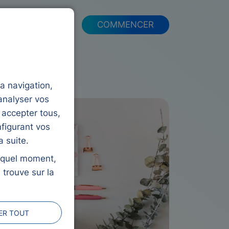
FAQ
COMMENCER
la navigation,
analyser vos
 accepter tous,
figurant vos
 suite.
e quel moment,
 trouve sur la
ER TOUT