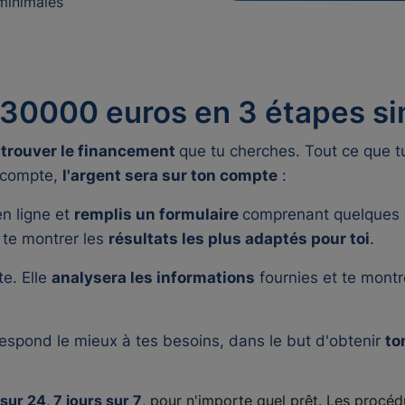
minimales
e 30000 euros en 3 étapes s
e trouver le financement
que tu cherches. Tout ce que tu
s compte,
l'argent sera sur ton compte
:
n ligne et
remplis un formulaire
comprenant quelques q
à te montrer les
résultats les plus adaptés pour toi
.
te. Elle
analysera les informations
fournies et te montr
respond le mieux à tes besoins, dans le but d'obtenir
to
sur 24, 7 jours sur 7
, pour n'importe quel prêt. Les proc