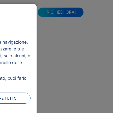
FAQ
¡RICHIEDI ORA!
la navigazione,
izzare le tue
, solo alcuni, o
nnello delle
to, puoi farlo
orto...
ARE TUTTO
 questa pagina.