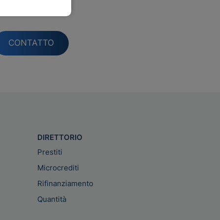
ogno.
CONTATTO
DIRETTORIO
Prestiti
Microcrediti
Rifinanziamento
Quantità