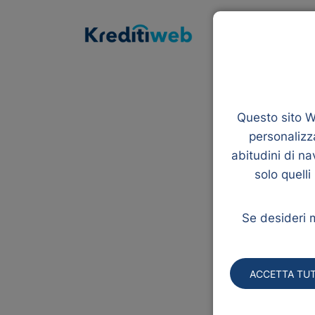
Prestiti
Rifina
Questo sito We
personalizza
abitudini di na
solo quelli
Se desideri m
¡Ops!,
ACCETTA TUT
Sembra che qua