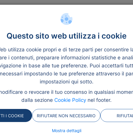
nziamento
Quantità
Questo sito web utilizza i cookie
b utilizza cookie propri e di terze parti per consentire 
re i contenuti, preparare informazioni statistiche e anal
vigazione in base alle tue preferenze. Puoi accettarli tutti
 necessari impostando le tue preferenze attraverso il pa
impostazioni qui sotto.
odificare o revocare il tuo consenso in qualsiasi momen
dalla sezione
Cookie Policy
nel footer.
 Qualcosa è andato st
TI I COOKIE
RIFIUTARE NON NECESSARIO
RIFIUT
lcosa sia andato storto e non siamo riusciti a trovare
Mostra dettagli