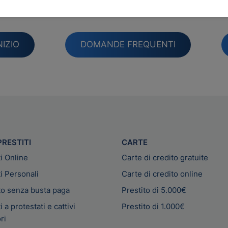
iati aiutare a tornare indietro o contattaci se ne hai bis
NIZIO
DOMANDE FREQUENTI
PRESTITI
CARTE
ti Online
Carte di credito gratuite
ti Personali
Carte di credito online
to senza busta paga
Prestito di 5.000€
i a protestati e cattivi
Prestito di 1.000€
ri