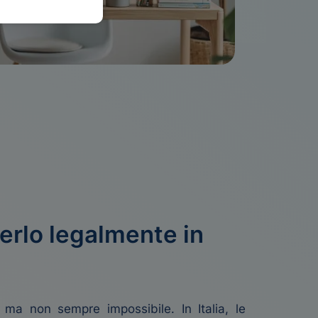
erlo legalmente in
a non sempre impossibile. In Italia, le