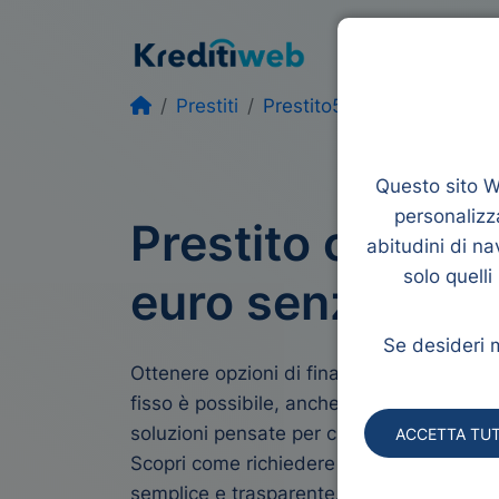
Prestiti
Rifina
Prestiti
Prestito5000 euro senza 
Questo sito We
personalizza
Prestito compa
abitudini di na
solo quelli
euro senza bus
Se desideri m
Ottenere opzioni di finanziamento senza 
fisso è possibile, anche per importi com
soluzioni pensate per chi ha redditi alterna
ACCETTA TUT
Scopri come richiedere un prestito perso
semplice e trasparente. Confronta gratis 