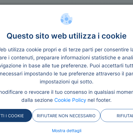
nziamento
Quantità
busta paga
Questo sito web utilizza i cookie
b utilizza cookie propri e di terze parti per consentire 
re i contenuti, preparare informazioni statistiche e anal
ss 5000
vigazione in base alle tue preferenze. Puoi accettarli tutti
 necessari impostando le tue preferenze attraverso il pa
ta paga
impostazioni qui sotto.
odificare o revocare il tuo consenso in qualsiasi momen
un contratto di lavoro
dalla sezione
Cookie Policy
nel footer.
e 5000 euro. Offre
tivi o garanti affidabili.
TI I COOKIE
RIFIUTARE NON NECESSARIO
RIFIUT
nalizzato in modo
Mostra dettagli
le opzioni