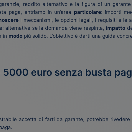
aranzie, reddito alternativo e la figura di un garant
sta paga, entriamo in un’area
particolare
: importi me
noscere
i meccanismi, le opzioni legali, i requisiti e l
ve: alternative se la domanda viene respinta,
impatto
del
a in
modo
più solido. L’obiettivo è darti una guida concr
to 5000 euro senza busta paga
rabile accetta di farti da garante, potrebbe rivedere 
 paga.