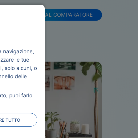
FAQ
VAI AL COMPARATORE
la navigazione,
izzare le tue
, solo alcuni, o
nnello delle
to, puoi farlo
ARE TUTTO