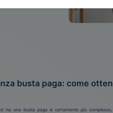
enza busta paga: come otten
i ha una busta paga è certamente più complesso, m