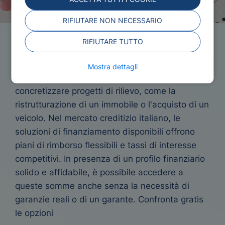
RIFIUTARE NON NECESSARIO
RIFIUTARE TUTTO
Prestito 10000 euro
Mostra dettagli
Un importo di 10.000 euro permette di
concretizzare progetti di rilievo, come la
ristrutturazione di un immobile o l'acquisto di un
veicolo. Nel mercato creditizio italiano, le
soluzioni di finanziamento disponibili offrono
piani di rimborso flessibili e tassi di interesse
competitivi. In presenza di un profilo finanziario
solido e affidabile, è possibile accedere a
queste somme anche senza la necessità di
garanzie reali o di un garante. Confronta gratis
le opzioni