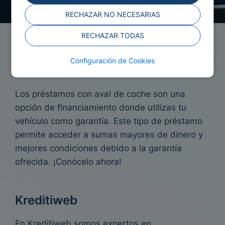
RECHAZAR NO NECESARIAS
RECHAZAR TODAS
Préstamos con Aval de
Configuración de Cookies
Coche
Los préstamos con aval de coche son una
opción de financiamiento donde utilizas tu
vehículo como garantía. Este tipo de préstamo
permite acceder a sumas mayores de dinero y
mejores condiciones debido a la garantía
ofrecida. ¡Conócelo ahora!
Kreditiweb
En Kreditiweb somos expertos en