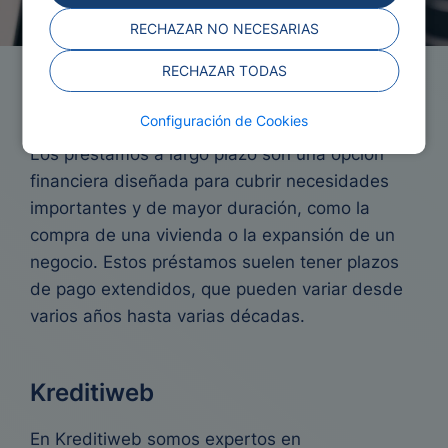
RECHAZAR NO NECESARIAS
RECHAZAR TODAS
Préstamos a Largo Plazo
Configuración de Cookies
Los préstamos a largo plazo son una opción
financiera diseñada para cubrir necesidades
importantes y de mayor duración, como la
compra de una vivienda o la expansión de un
negocio. Estos préstamos suelen tener plazos
de pago extendidos, que pueden variar desde
varios años hasta varias décadas.
Kreditiweb
En Kreditiweb somos expertos en