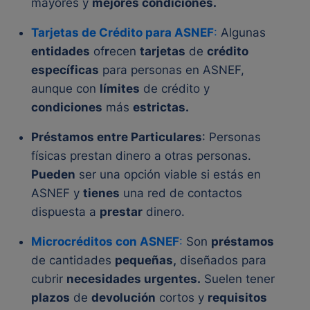
mayores y
mejores condiciones.
Tarjetas de Crédito para ASNEF
:
Algunas
entidades
of
r
ecen
tarjetas
de
crédito
específicas
para personas en ASNEF,
aunque con
límites
de crédito y
condiciones
más
estrictas.
Préstamos entre Particulares
: Personas
físicas prestan dinero a otras personas.
Pueden
ser una opción viable si estás en
ASNEF y
tienes
una red de contactos
dispuesta a
prestar
dinero.
Microcréditos con ASNEF
:
Son
préstamos
de cantidades
pequeñas,
diseñados para
cubrir
necesidades urgentes.
Suelen tener
plazos
de
devolución
cortos y
requisitos