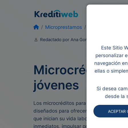
Préstamos
Mic
Microprestamos
Microcreditos pa
Redactado por Ana Gonzalez
Editado 
Este Sitio W
personalizar e
navegación en 
Microcréditos p
ellas o simple
jóvenes
Si desea camb
desde la 
Los microcréditos para jóvenes son peq
diseñados para ofrecer financiación rápi
ACEPTAR 
que inician su vida laboral o emprendedo
inmediatos, impulsar proyectos o resolver