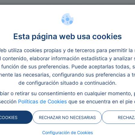
rocréditos
Reunificación
Ley Segunda Oportunidad
ra jovenes
Esta página web usa cookies
y revisado por Eva Rampani
eb utiliza cookies propias y de terceros para permitir l
l contenido, elaborar información estadística y analizar
función de sus preferencias. Puede aceptarlas todas, 
ara
mente las necesarias, configurando sus preferencias a t
de configuración situado a continuación.
iar o retirar su consentimiento en cualquier momento,
sección
Políticas de Cookies
que se encuentra en el pie 
ueños préstamos
da y accesible a personas
COOKIES
RECHAZAR NO NECESARIAS
RECHAZ
ra. Permiten cubrir gastos
Configuración de Cookies
 imprevistos, incluso sin