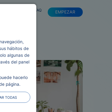
FAQ
EMPEZAR
a navegación,
 sus hábitos de
solo algunas de
ravés del panel
 puede hacerlo
de página.
AR TODAS