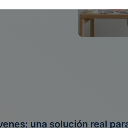
ar con requisitos flexibles
venes: una solución real para