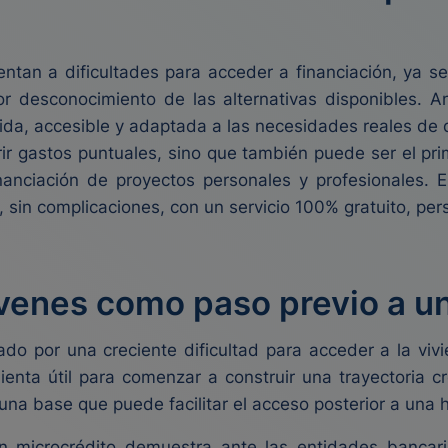
an a dificultades para acceder a financiación, ya sea
por desconocimiento de las alternativas disponibles. A
da, accesible y adaptada a las necesidades reales de 
rir gastos puntuales, sino que también puede ser el pr
inanciación de proyectos personales y profesionales.
l, sin complicaciones, con un servicio 100% gratuito, pe
óvenes como paso previo a u
zado por una creciente dificultad para acceder a la vi
nta útil para comenzar a construir una trayectoria cred
una base que puede facilitar el acceso posterior a una 
un microcrédito demuestra ante las entidades bancar