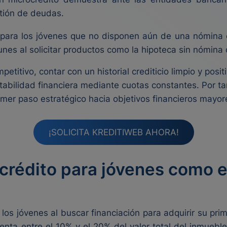
stión de deudas.
 para los jóvenes que no disponen aún de una nómina e
es al solicitar productos como la hipoteca sin nómina 
tivo, contar con un historial crediticio limpio y positi
stabilidad financiera mediante cuotas constantes. Por ta
imer paso estratégico hacia objetivos financieros mayor
¡SOLICITA KREDITIWEB AHORA!
crédito para jóvenes como 
los jóvenes al buscar financiación para adquirir su pri
nta entre el 10% y el 20% del valor total del inmueble