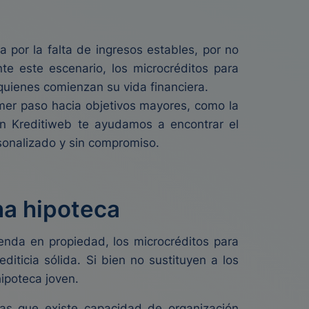
 por la falta de ingresos estables, por no
nte este escenario, los microcréditos para
quienes comienzan su vida financiera.
imer paso hacia objetivos mayores, como la
 En Kreditiweb te ayudamos a encontrar el
rsonalizado y sin compromiso.
na hipoteca
vienda en propiedad, los microcréditos para
iticia sólida. Si bien no sustituyen a los
hipoteca joven.
ias que existe capacidad de organización