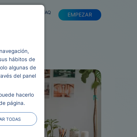
FAQ
EMPEZAR
a navegación,
 sus hábitos de
solo algunas de
ravés del panel
 puede hacerlo
de página.
AR TODAS