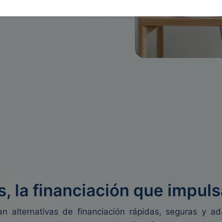
es.
, la financiación que impuls
 alternativas de financiación rápidas, seguras y a