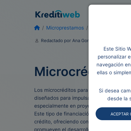
Préstamos
Mic
Microprestamos
Microcreditos mu
Redactado por Ana Gonzalez
Editado 
Este Sitio W
personalizar e
navegación en 
Microcréditos 
ellas o simple
Los microcréditos para mujeres son peq
Si desea camb
diseñados para impulsar la independenc
desde la 
especialmente en proyectos emprendedo
Este tipo de financiación busca reducir l
ACEPTAR 
crédito, ofreciendo condiciones flexible
promueven el desarrollo económico local 