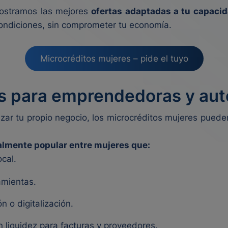
 mostramos las mejores
ofertas adaptadas a tu capaci
ondiciones, sin comprometer tu economía.
Microcréditos mujeres – pide el tuyo
es para emprendedoras y au
ar tu propio negocio, los microcréditos mujeres pueden
ialmente popular entre mujeres que:
cal.
amientas.
n o digitalización.
liquidez para facturas y proveedores.