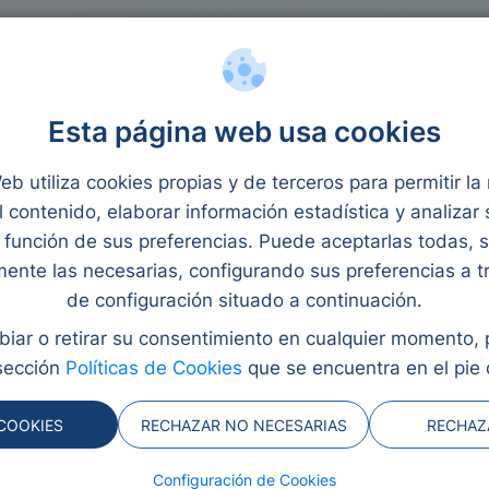
rocréditos
Reunificación
Ley Segunda Oportunidad
jeres
Esta página web usa cookies
y revisado por Eva Rampani
eb utiliza cookies propias y de terceros para permitir l
l contenido, elaborar información estadística y analizar
función de sus preferencias. Puede aceptarlas todas, 
mujeres
mente las necesarias, configurando sus preferencias a t
de configuración situado a continuación.
ueños préstamos
iar o retirar su consentimiento en cualquier momento,
ia económica femenina,
sección
Políticas de Cookies
que se encuentra en el pie 
res o de autoempleo.
a brecha de acceso al
COOKIES
RECHAZAR NO NECESARIAS
RECHAZ
s y adaptadas. Además,
Configuración de Cookies
y fortalecen el