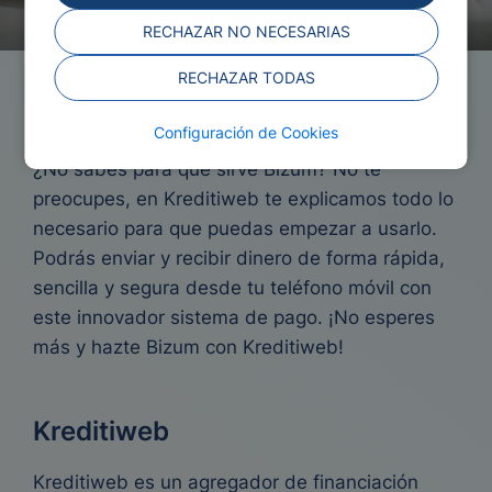
RECHAZAR NO NECESARIAS
RECHAZAR TODAS
Bizum: ¿Qué es?
Configuración de Cookies
¿No sabes para qué sirve Bizum? No te
preocupes, en Kreditiweb te explicamos todo lo
necesario para que puedas empezar a usarlo.
Podrás enviar y recibir dinero de forma rápida,
sencilla y segura desde tu teléfono móvil con
este innovador sistema de pago. ¡No esperes
más y hazte Bizum con Kreditiweb!
Kreditiweb
Kreditiweb es un agregador de financiación