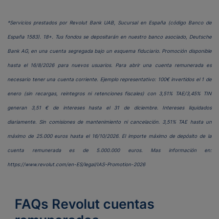
*Servicios prestados por Revolut Bank UAB, Sucursal en España (código Banco de
España 1583). 18+. Tus fondos se depositarán en nuestro banco asociado, Deutsche
Bank AG, en una cuenta segregada bajo un esquema fiduciario. Promoción disponible
hasta el 16/8/2026 para nuevos usuarios. Para abrir una cuenta remunerada es
necesario tener una cuenta corriente. Ejemplo representativo: 100€ invertidos el 1 de
enero (sin recargas, reintegros ni retenciones fiscales) con 3,51% TAE/3,45% TIN
generan 3,51 € de intereses hasta el 31 de diciembre. Intereses liquidados
diariamente. Sin comisiones de mantenimiento ni cancelación. 3,51% TAE hasta un
máximo de 25.000 euros hasta el 16/10/2026. El importe máximo de depósito de la
cuenta remunerada es de 5.000.000 euros. Mas información en:
https://www.revolut.com/en-ES/legal/IAS-Promotion-2026
FAQs Revolut cuentas