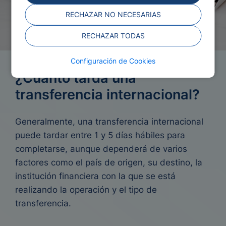
RECHAZAR NO NECESARIAS
RECHAZAR TODAS
Configuración de Cookies
¿Cuánto tarda una
transferencia internacional?
Generalmente, una transferencia internacional
puede tardar entre 1 y 5 días hábiles para
completarse, aunque dependerá de varios
factores como el país de origen, su destino, la
institución financiera con la que se está
realizando la operación y el tipo de
transferencia.