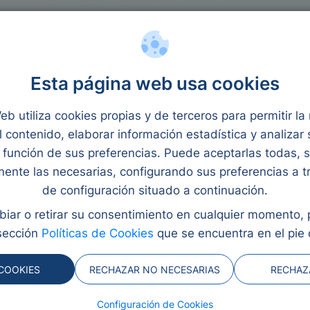
rocréditos
Reunificación
Ley Segunda Oportunidad
on
Esta página web usa cookies
y revisado por Eva Rampani
eb utiliza cookies propias y de terceros para permitir l
l contenido, elaborar información estadística y analizar
función de sus preferencias. Puede aceptarlas todas, 
naciación
mente las necesarias, configurando sus preferencias a t
de configuración situado a continuación.
iar o retirar su consentimiento en cualquier momento,
orros previos es posible
sección
Políticas de Cookies
que se encuentra en el pie 
 100 % del valor del
irigida a perfiles
COOKIES
RECHAZAR NO NECESARIAS
RECHAZ
pecíficos. Aunque no es
 condiciones estrictas.
Configuración de Cookies