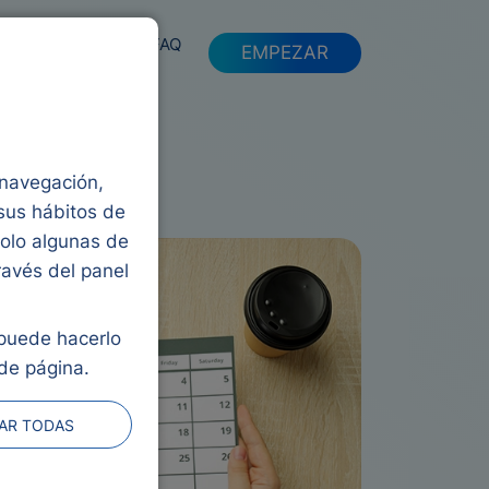
FAQ
EMPEZAR
a navegación,
 sus hábitos de
solo algunas de
ravés del panel
 puede hacerlo
de página.
AR TODAS