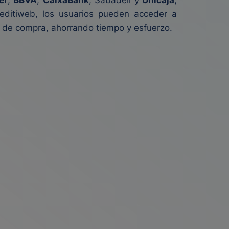
er
,
BBVA
,
CaixaBank
, Sabadell y
Unicaja
,
reditiweb, los usuarios pueden acceder a
r de compra, ahorrando tiempo y esfuerzo.