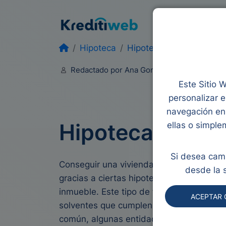
Préstamos
Mic
Hipoteca
Hipoteca 100 financiaci
Redactado por Ana Gonzalez
Editado 
Este Sitio W
personalizar e
navegación en 
Hipoteca 100 fi
ellas o simple
Si desea camb
Conseguir una vivienda sin contar con ah
desde la 
gracias a ciertas hipotecas que cubren el
inmueble. Este tipo de financiación está d
ACEPTAR 
solventes que cumplen requisitos muy es
común, algunas entidades la ofrecen bajo