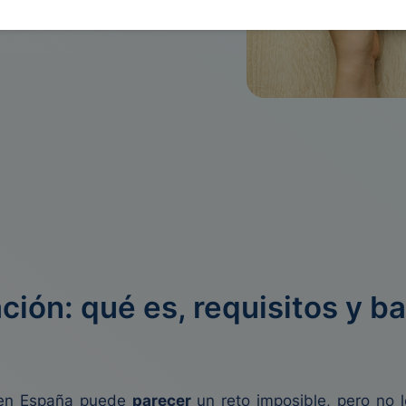
ción: qué es, requisitos y b
n en España puede
parecer
un reto imposible, pero no 