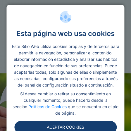
Hipoteca
Esta página web usa cookies
Nuda propiedad que es como funciona y
como puede beneficiarte
Este Sitio Web utiliza cookies propias y de terceros para
permitir la navegación, personalizar el contenido,
Redactado por Ana
Editado y revisado por
elaborar información estadística y analizar sus hábitos
Gonzalez
Eva Rampani
de navegación en función de sus preferencias. Puede
aceptarlas todas, solo algunas de ellas o simplemente
las necesarias, configurando sus preferencias a través
del panel de configuración situado a continuación.
Si desea cambiar o retirar su consentimiento en
cualquier momento, puede hacerlo desde la
sección
Políticas de Cookies
que se encuentra en el pie
de página.
ACEPTAR COOKIES