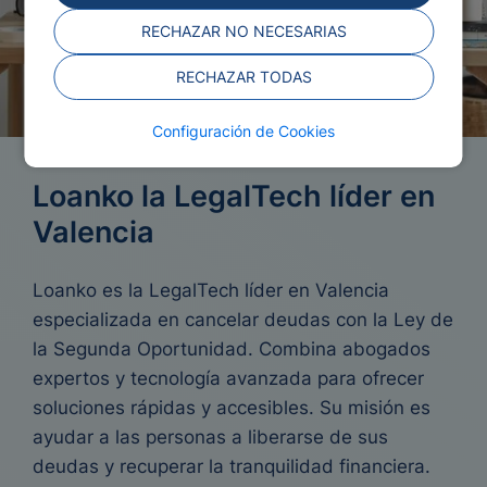
RECHAZAR NO NECESARIAS
RECHAZAR TODAS
Configuración de Cookies
Loanko la LegalTech líder en
Valencia
Loanko es la LegalTech líder en Valencia
especializada en cancelar deudas con la Ley de
la Segunda Oportunidad. Combina abogados
expertos y tecnología avanzada para ofrecer
soluciones rápidas y accesibles. Su misión es
ayudar a las personas a liberarse de sus
deudas y recuperar la tranquilidad financiera.