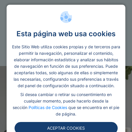
Ley segunda oportunidad
Esta página web usa cookies
Loanko la legaltech lider en valencia
Este Sitio Web utiliza cookies propias y de terceros para
Redactado por Ana
Editado y revisado por
permitir la navegación, personalizar el contenido,
Gonzalez
Eva Rampani
elaborar información estadística y analizar sus hábitos
de navegación en función de sus preferencias. Puede
aceptarlas todas, solo algunas de ellas o simplemente
las necesarias, configurando sus preferencias a través
del panel de configuración situado a continuación.
Si desea cambiar o retirar su consentimiento en
cualquier momento, puede hacerlo desde la
sección
Políticas de Cookies
que se encuentra en el pie
de página.
ACEPTAR COOKIES