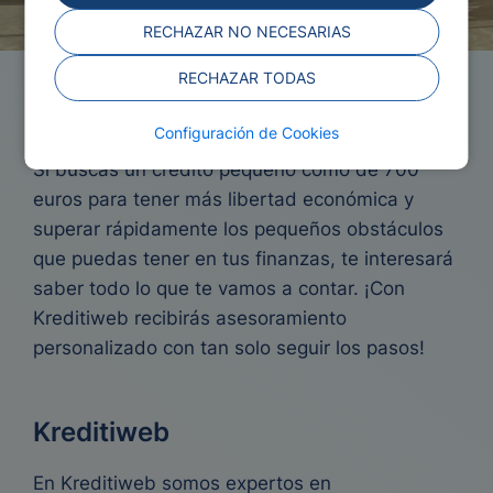
RECHAZAR NO NECESARIAS
RECHAZAR TODAS
Préstamo de 700 euros
Configuración de Cookies
Si buscas un crédito pequeño como de 700
euros para tener más libertad económica y
superar rápidamente los pequeños obstáculos
que puedas tener en tus finanzas, te interesará
saber todo lo que te vamos a contar. ¡Con
Kreditiweb recibirás asesoramiento
personalizado con tan solo seguir los pasos!
Kreditiweb
En Kreditiweb somos expertos en