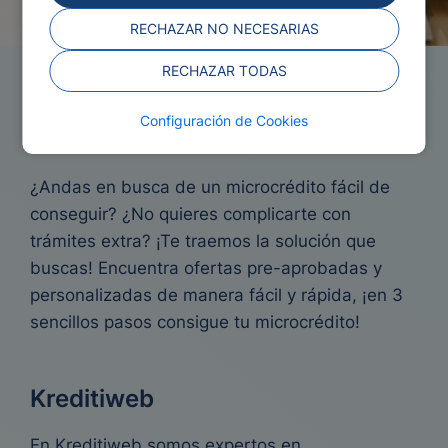
RECHAZAR NO NECESARIAS
RECHAZAR TODAS
Microcréditos fáciles de
Configuración de Cookies
conseguir
¿Andas en busca de un microcrédito fácil de
conseguir? ¿No quieres complicarte con
trámites extra? ¡Te traemos la solución que
buscas! Encuentra ofertas pre-aprobadas y
personalizadas de manera fácil y rápida, ¡en 3
sencillos pasos consigue tu microcrédito!
Kreditiweb
En Kreditiweb somos expertos en