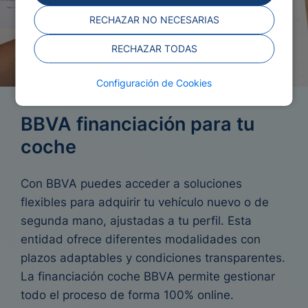
RECHAZAR NO NECESARIAS
RECHAZAR TODAS
Configuración de Cookies
BBVA financiación para tu
coche
Con BBVA puedes acceder a soluciones
flexibles para adquirir tu vehículo nuevo o de
segunda mano, ajustadas a tu perfil. Esta
entidad ofrece diferentes modalidades con
plazos adaptables y condiciones transparentes.
La financiación coche BBVA permite gestionar
todo el proceso de forma 100% online.