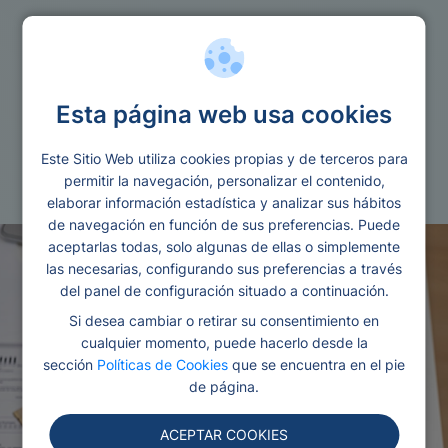
Ofertas financieras
Esta página web usa cookies
Bbva financiacion coche
Este Sitio Web utiliza cookies propias y de terceros para
Redactado por Ana
Editado y revisado por
permitir la navegación, personalizar el contenido,
Gonzalez
Eva Rampani
elaborar información estadística y analizar sus hábitos
de navegación en función de sus preferencias. Puede
aceptarlas todas, solo algunas de ellas o simplemente
las necesarias, configurando sus preferencias a través
del panel de configuración situado a continuación.
Si desea cambiar o retirar su consentimiento en
cualquier momento, puede hacerlo desde la
sección
Políticas de Cookies
que se encuentra en el pie
de página.
ACEPTAR COOKIES