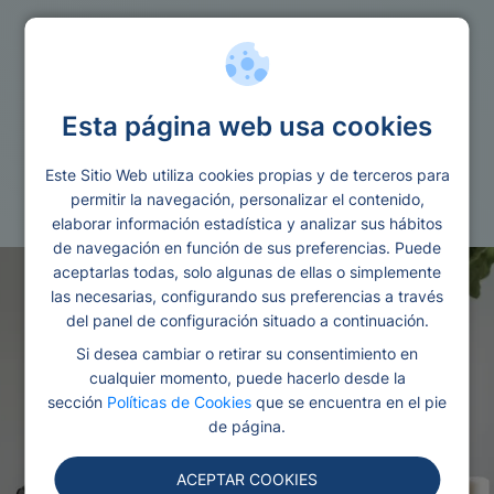
Ofertas financieras
Esta página web usa cookies
Financiacion sin intereses
Este Sitio Web utiliza cookies propias y de terceros para
Redactado por Ana
Editado y revisado por
permitir la navegación, personalizar el contenido,
Gonzalez
Eva Rampani
elaborar información estadística y analizar sus hábitos
de navegación en función de sus preferencias. Puede
aceptarlas todas, solo algunas de ellas o simplemente
las necesarias, configurando sus preferencias a través
del panel de configuración situado a continuación.
Si desea cambiar o retirar su consentimiento en
cualquier momento, puede hacerlo desde la
sección
Políticas de Cookies
que se encuentra en el pie
de página.
ACEPTAR COOKIES