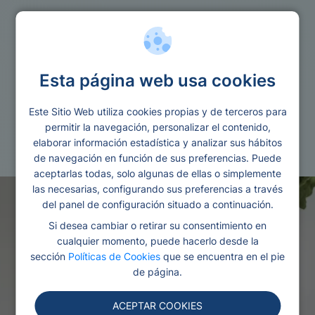
Prestamos motivo
Esta página web usa cookies
Cual es la mejor compania de internet en
espana en 2025
Este Sitio Web utiliza cookies propias y de terceros para
permitir la navegación, personalizar el contenido,
Redactado por Ana
Editado y revisado por
elaborar información estadística y analizar sus hábitos
Gonzalez
Eva Rampani
de navegación en función de sus preferencias. Puede
aceptarlas todas, solo algunas de ellas o simplemente
las necesarias, configurando sus preferencias a través
del panel de configuración situado a continuación.
Si desea cambiar o retirar su consentimiento en
cualquier momento, puede hacerlo desde la
sección
Políticas de Cookies
que se encuentra en el pie
de página.
ACEPTAR COOKIES