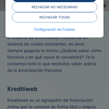
RECHAZAR NO NECESARIAS
RECHAZAR TODAS
Amortización Francesa
Configuración de Cookies
El sistema de amortización francés es un
sistema de cuotas constantes, es decir,
siempre pagarás lo mismo ¿Quieres saber cómo
funciona y en qué casos te convendrá? Te lo
contamos todo lo que necesitas saber acerca
de la amortización francesa
Kreditiweb
Kreditiweb es un agregador de financiación
online que te conecta de forma fácil y segura