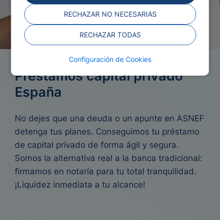
RECHAZAR NO NECESARIAS
RECHAZAR TODAS
Configuración de Cookies
Préstamos capital privado
España
No dejes que una deuda o un apunte en ASNEF
detenga tus planes. Conseguimos tu préstamo
de capital privado de forma ágil y segura.
Somos la alternativa real a la banca tradicional:
firmamos en notaría para tu total tranquilidad.
¡Liquidez inmediata a tu alcance!