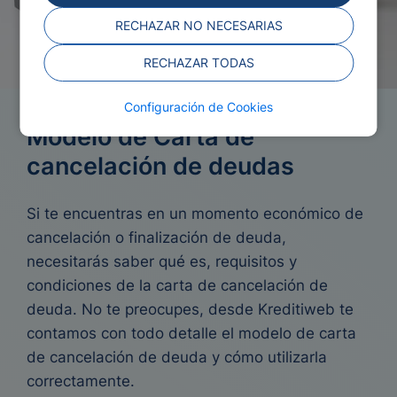
RECHAZAR NO NECESARIAS
RECHAZAR TODAS
Configuración de Cookies
Modelo de Carta de
cancelación de deudas
Si te encuentras en un momento económico de
cancelación o finalización de deuda,
necesitarás saber qué es, requisitos y
condiciones de la carta de cancelación de
deuda. No te preocupes, desde Kreditiweb te
contamos con todo detalle el modelo de carta
de cancelación de deuda y cómo utilizarla
correctamente.