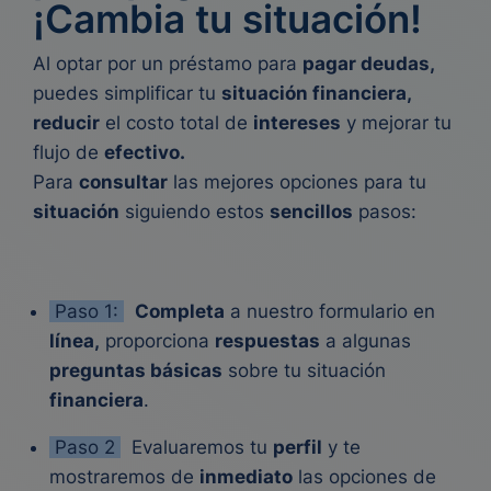
¡Cambia tu situación!
Al optar por un préstamo para
pagar deudas,
puedes simplificar tu
situación financiera,
reducir
el costo total de
intereses
y mejorar tu
flujo de
efectivo.
Para
consultar
las mejores opciones para tu
situación
siguiendo estos
sencillos
pasos:
Paso 1:
Completa
a nuestro formulario en
línea,
proporciona
respuestas
a algunas
preguntas básicas
sobre tu situación
financiera
.
Paso 2
E
valuaremos tu
perfil
y te
mostraremos de
inmediato
las opciones de