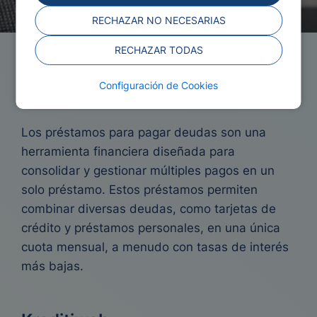
RECHAZAR NO NECESARIAS
RECHAZAR TODAS
Préstamos para pagar
Configuración de Cookies
deudas
Los préstamos para pagar deudas son una
herramienta financiera diseñada para
consolidar y gestionar múltiples pagos en un
solo préstamo. Estos préstamos permiten
combinar diversas deudas, como tarjetas de
crédito y préstamos personales, en una única
cuota mensual, a menudo con tasas de interés
más bajas.