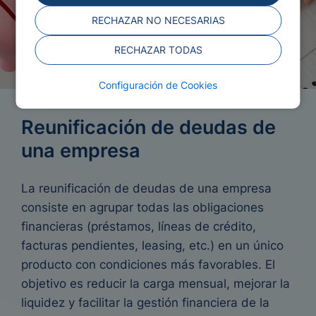
RECHAZAR NO NECESARIAS
RECHAZAR TODAS
Configuración de Cookies
Reunificación de deudas de
una empresa
La reunificación de deudas de una empresa
consiste en agrupar todas las obligaciones
financieras (préstamos, líneas de crédito,
facturas pendientes, leasing, etc.) en un único
producto con condiciones más favorables. El
objetivo es reducir la carga mensual, mejorar la
liquidez y facilitar la gestión financiera de la