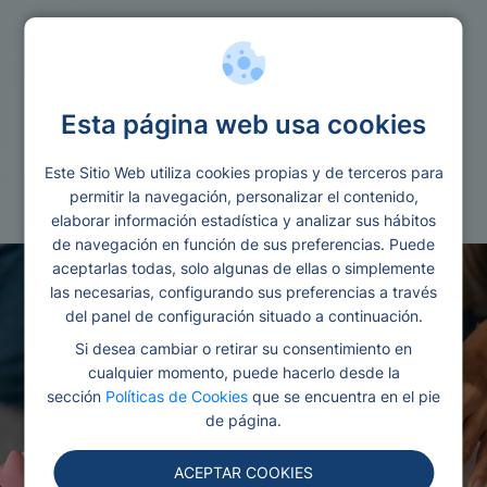
Reunificacion
Esta página web usa cookies
Reunificacion de deudas de una empresa
Este Sitio Web utiliza cookies propias y de terceros para
Redactado por Ana
Editado y revisado por
permitir la navegación, personalizar el contenido,
Gonzalez
Eva Rampani
elaborar información estadística y analizar sus hábitos
de navegación en función de sus preferencias. Puede
aceptarlas todas, solo algunas de ellas o simplemente
las necesarias, configurando sus preferencias a través
del panel de configuración situado a continuación.
Si desea cambiar o retirar su consentimiento en
cualquier momento, puede hacerlo desde la
sección
Políticas de Cookies
que se encuentra en el pie
de página.
ACEPTAR COOKIES