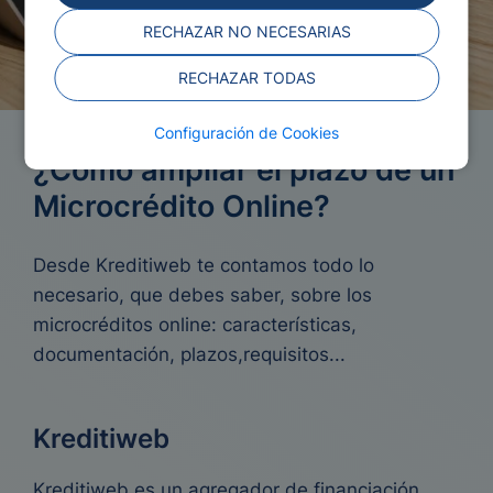
RECHAZAR NO NECESARIAS
RECHAZAR TODAS
Configuración de Cookies
¿Cómo ampliar el plazo de un
Microcrédito Online?
Desde Kreditiweb te contamos todo lo
necesario, que debes saber, sobre los
microcréditos online: características,
documentación, plazos,requisitos...
Kreditiweb
Kreditiweb es un agregador de financiación