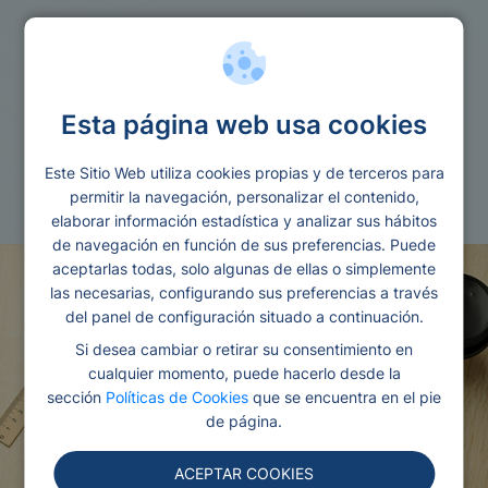
Ofertas financieras
Esta página web usa cookies
Diferencia pago a plazos y financiacion
Este Sitio Web utiliza cookies propias y de terceros para
Redactado por Ana
Editado y revisado por
permitir la navegación, personalizar el contenido,
Gonzalez
Eva Rampani
elaborar información estadística y analizar sus hábitos
de navegación en función de sus preferencias. Puede
aceptarlas todas, solo algunas de ellas o simplemente
las necesarias, configurando sus preferencias a través
del panel de configuración situado a continuación.
Si desea cambiar o retirar su consentimiento en
cualquier momento, puede hacerlo desde la
sección
Políticas de Cookies
que se encuentra en el pie
de página.
ACEPTAR COOKIES