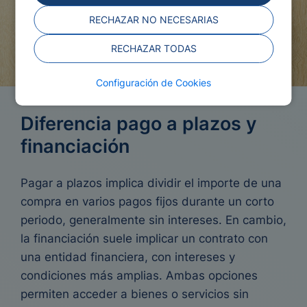
RECHAZAR NO NECESARIAS
RECHAZAR TODAS
Configuración de Cookies
Diferencia pago a plazos y
financiación
Pagar a plazos implica dividir el importe de una
compra en varios pagos fijos durante un corto
periodo, generalmente sin intereses. En cambio,
la financiación suele implicar un contrato con
una entidad financiera, con intereses y
condiciones más amplias. Ambas opciones
permiten acceder a bienes o servicios sin