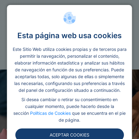
Ofertas financieras
Esta página web usa cookies
Media markt financiacion
Este Sitio Web utiliza cookies propias y de terceros para
Redactado por Ana
Editado y revisado por
permitir la navegación, personalizar el contenido,
Gonzalez
Eva Rampani
elaborar información estadística y analizar sus hábitos
de navegación en función de sus preferencias. Puede
aceptarlas todas, solo algunas de ellas o simplemente
las necesarias, configurando sus preferencias a través
del panel de configuración situado a continuación.
Si desea cambiar o retirar su consentimiento en
cualquier momento, puede hacerlo desde la
sección
Políticas de Cookies
que se encuentra en el pie
de página.
ACEPTAR COOKIES