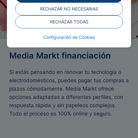
RECHAZAR NO NECESARIAS
RECHAZAR TODAS
Configuración de Cookies
Media Markt financiación
Si estás pensando en renovar tu tecnología o
electrodomésticos, puedes pagar tus compras a
plazos cómodamente. Media Markt ofrece
opciones adaptadas a diferentes perfiles, con
respuesta rápida y sin papeleos complejos.
Todo el proceso es 100% online y seguro.