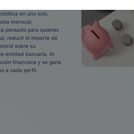
es una solución financiera
réditos en uno solo,
cuota mensual,
tá pensado para quienes
l, reducir el importe de
ontrol sobre su
e entidad bancaria. Al
ación financiera y se gana
s a cada perfil.