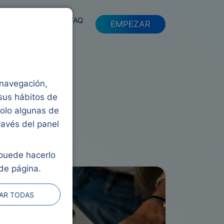
FAQ
EMPEZAR
a navegación,
 sus hábitos de
solo algunas de
ravés del panel
 puede hacerlo
de página.
AR TODAS