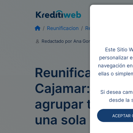
Préstamos
Mic
Reunificacion
Reunificacion de d
Redactado por Ana Gonzalez
Editado 
Este Sitio W
personalizar e
navegación en 
Reunificación 
ellas o simple
Cajamar: soluci
Si desea camb
agrupar tus pr
desde la 
una sola cuota
ACEPTAR 