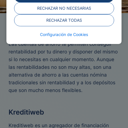
RECHAZAR NO NECESARIAS
RECHAZAR TODAS
Cuentas de ahorro
Configuración de Cookies
Las cuentas de ahorro te permiten conseguir
rentabilidad por tu dinero y disponer del mismo
si lo necesitas en cualquier momento. Aunque
las rentabilidades no son muy altas, son una
alternativa de ahorro a las cuentas nómina
tradicionales sin rentabilidad y a los depósitos
que son mucho menos flexibles.
Kreditiweb
Kreditiweb es un agregador de financiación