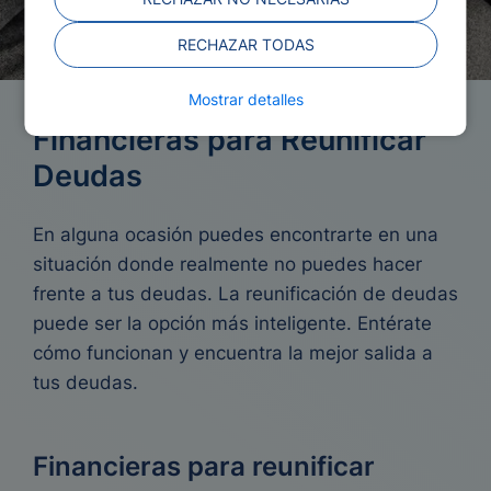
RECHAZAR TODAS
Mostrar detalles
Financieras para Reunificar
Deudas
En alguna ocasión puedes encontrarte en una
situación donde realmente no puedes hacer
frente a tus deudas. La reunificación de deudas
puede ser la opción más inteligente. Entérate
cómo funcionan y encuentra la mejor salida a
tus deudas.
Financieras para reunificar