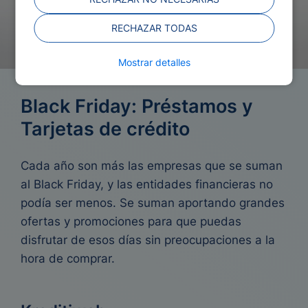
RECHAZAR TODAS
Mostrar detalles
Black Friday: Préstamos y
Tarjetas de crédito
Cada año son más las empresas que se suman
al Black Friday, y las entidades financieras no
podía ser menos. Se suman aportando grandes
ofertas y promociones para que puedas
disfrutar de esos días sin preocupaciones a la
hora de comprar.